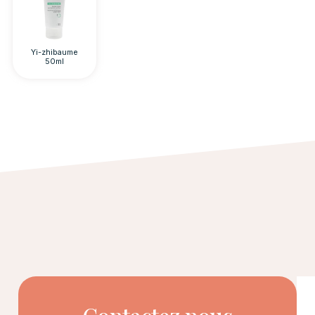
Yi-zhibaume
50ml