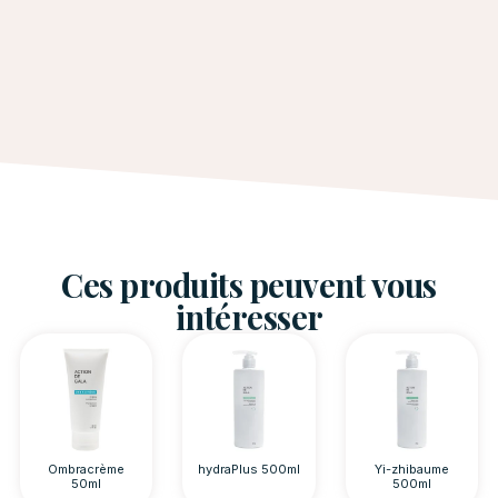
Ces produits peuvent vous
intéresser
Ombracrème
hydraPlus 500ml
Yi-zhibaume
50ml
500ml